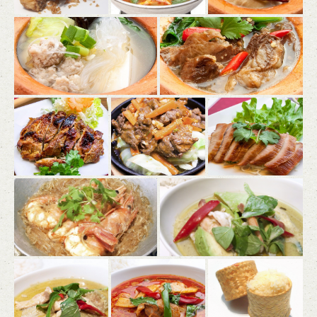
東京都港区南青山５-1-25北村ビルＢ1
https://tinun-aoyama.owst.jp/gallery
お店情報をコピー
閉じる