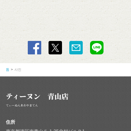
톱
사진
ティーヌン 青山店
てぃーぬんあおやまてん
住所