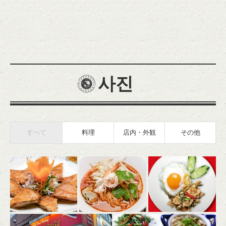
사진
すべて
料理
店内・外観
その他